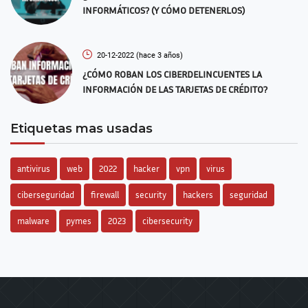
INFORMÁTICOS? (Y CÓMO DETENERLOS)
20-12-2022
(hace 3 años)
¿CÓMO ROBAN LOS CIBERDELINCUENTES LA
INFORMACIÓN DE LAS TARJETAS DE CRÉDITO?
Etiquetas mas usadas
antivirus
web
2022
hacker
vpn
virus
ciberseguridad
firewall
security
hackers
seguridad
malware
pymes
2023
cibersecurity