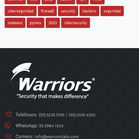
ciberseguridad
firewall
security
hackers
seguridad
malware
pymes
2023
cibersecurity
Teléfonos:
(55) 5235 5159
/
(55) 2455 4320
WhatsApp:
55 2984 7243
Correos:
info@warriorslabs.com