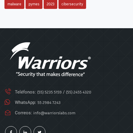
malware
pymes
2023
cibersecurity
Teléfonos:
(55) 5235 5159
/
(55) 2455 4320
WhatsApp:
55 2984 7243
Correos:
info@warriorslabs.com