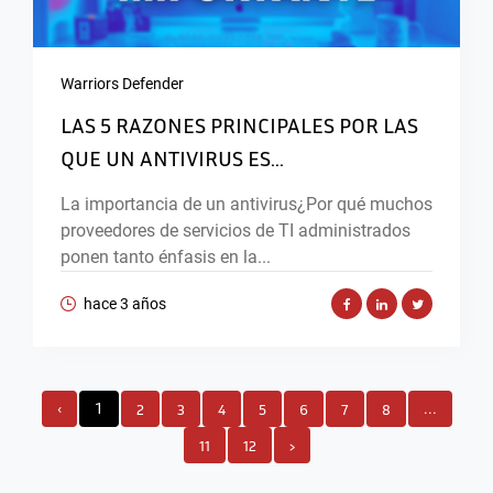
Warriors Defender
LAS 5 RAZONES PRINCIPALES POR LAS
QUE UN ANTIVIRUS ES...
La importancia de un antivirus¿Por qué muchos
proveedores de servicios de TI administrados
ponen tanto énfasis en la...
hace 3 años
‹
1
2
3
4
5
6
7
8
...
11
12
›