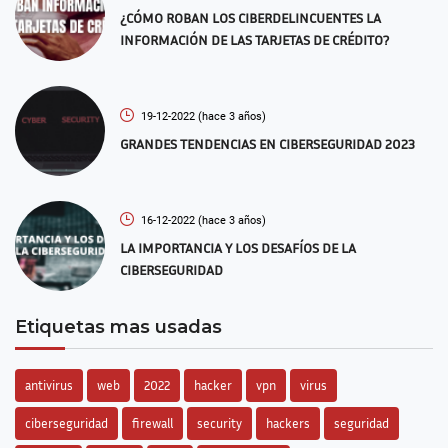
¿CÓMO ROBAN LOS CIBERDELINCUENTES LA
INFORMACIÓN DE LAS TARJETAS DE CRÉDITO?
19-12-2022
(hace 3 años)
GRANDES TENDENCIAS EN CIBERSEGURIDAD 2023
16-12-2022
(hace 3 años)
LA IMPORTANCIA Y LOS DESAFÍOS DE LA
CIBERSEGURIDAD
Etiquetas mas usadas
antivirus
web
2022
hacker
vpn
virus
ciberseguridad
firewall
security
hackers
seguridad