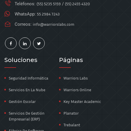
Teléfonos:
(55) 5235 5159
/
(55) 2455 4320
WhatsApp:
55 2984 7243
Correos:
info@warriorslabs.com
Soluciones
Páginas
Seguridad Informática
Warriors Labs
Servicios En La Nube
Warriors Online
Gestión Escolar
Key Master Academic
Servicios De Gestión
Planator
Empresarial (ERP)
Trebalant
Fábrica De Software