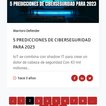
Warriors Defender
5 PREDICCIONES DE CIBERSEGURIDAD
PARA 2023
IoT se combina con shadow IT para crear un
dolor de cabeza de seguridad Con 43 mil
millones...
hace 3 años
‹
1
2
3
4
5
6
7
8
...