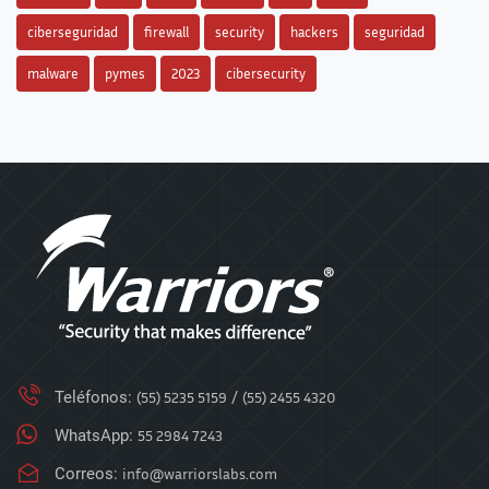
ciberseguridad
firewall
security
hackers
seguridad
malware
pymes
2023
cibersecurity
Teléfonos:
(55) 5235 5159
/
(55) 2455 4320
WhatsApp:
55 2984 7243
Correos:
info@warriorslabs.com