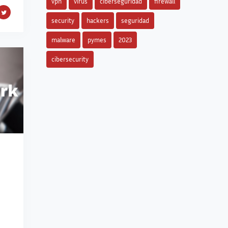
vpn
virus
ciberseguridad
firewall
security
hackers
seguridad
malware
pymes
2023
cibersecurity