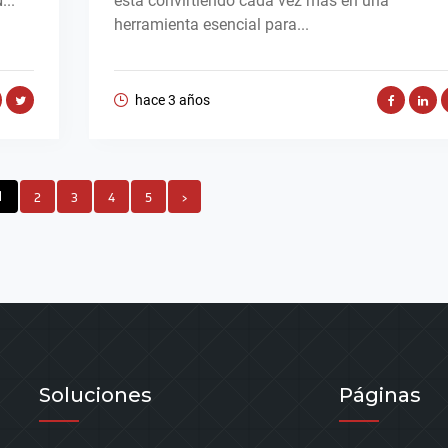
...
está convirtiendo cada vez más en una
herramienta esencial para...
hace 3 años
1
2
3
4
5
›
Soluciones
Páginas