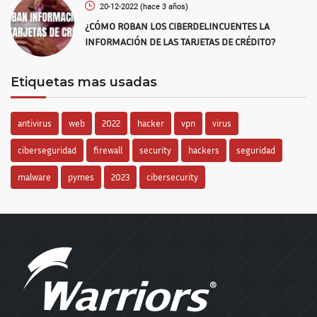
20-12-2022
(hace 3 años)
¿CÓMO ROBAN LOS CIBERDELINCUENTES LA
INFORMACIÓN DE LAS TARJETAS DE CRÉDITO?
Etiquetas mas usadas
antivirus
web
2022
hacker
vpn
virus
ciberseguridad
firewall
security
hackers
seguridad
malware
pymes
2023
cibersecurity