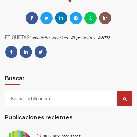
ETIQUETAS:
#website
#hacked
#tips
#virus
#2022
Buscar
Publicaciones recientes
30-12-2022
(hace 3 años)